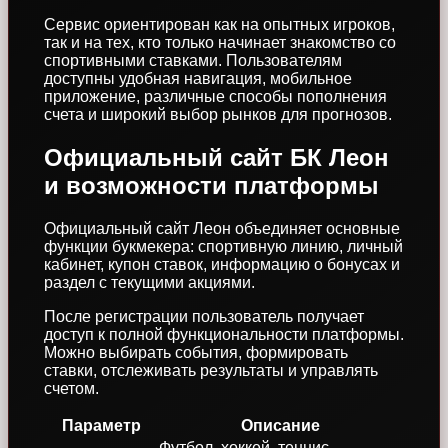
Сервис ориентирован как на опытных игроков,
так и на тех, кто только начинает знакомство со
спортивными ставками. Пользователям
доступны удобная навигация, мобильное
приложение, различные способы пополнения
счета и широкий выбор рынков для прогнозов.
Официальный сайт БК Леон
и возможности платформы
Официальный сайт Леон объединяет основные
функции букмекера: спортивную линию, личный
кабинет, купон ставок, информацию о бонусах и
раздел с текущими акциями.
После регистрации пользователь получает
доступ к полной функциональности платформы.
Можно выбирать события, формировать
ставки, отслеживать результаты и управлять
счетом.
Параметр
Описание
Футбол, хоккей, теннис,