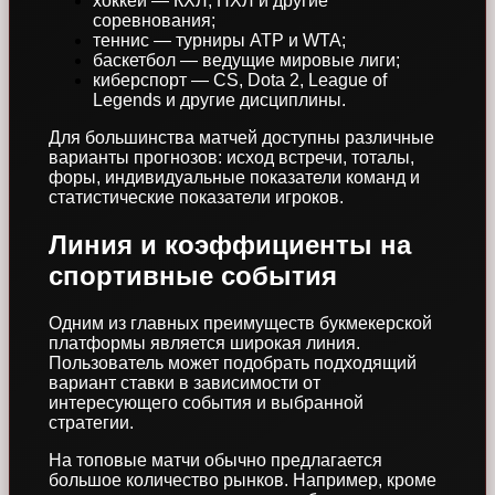
хоккей — КХЛ, НХЛ и другие
соревнования;
теннис — турниры ATP и WTA;
баскетбол — ведущие мировые лиги;
киберспорт — CS, Dota 2, League of
Legends и другие дисциплины.
Для большинства матчей доступны различные
варианты прогнозов: исход встречи, тоталы,
форы, индивидуальные показатели команд и
статистические показатели игроков.
Линия и коэффициенты на
спортивные события
Одним из главных преимуществ букмекерской
платформы является широкая линия.
Пользователь может подобрать подходящий
вариант ставки в зависимости от
интересующего события и выбранной
стратегии.
На топовые матчи обычно предлагается
большое количество рынков. Например, кроме