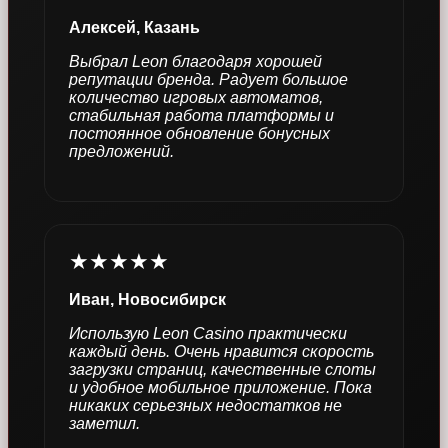
Алексей, Казань
Выбрал Leon благодаря хорошей
репутации бренда. Радует большое
количество игровых автоматов,
стабильная работа платформы и
постоянное обновление бонусных
предложений.
★★★★★
Иван, Новосибирск
Использую Leon Casino практически
каждый день. Очень нравится скорость
загрузки страниц, качественные слоты
и удобное мобильное приложение. Пока
никаких серьезных недостатков не
заметил.