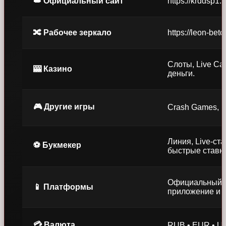
👑 Официальный сайт
https://krddsp1.r
🔀 Рабочее зеркало
https://leon-betc
Слоты, Live Ca
🎰 Казино
деньги.
🎮 Другие игры
Crash Games, в
Линия, Live-ста
⚽ Букмекер
быстрые ставки
Официальный са
📱 Платформы
приложение и р
💳 Валюта
RUB • EUR • U